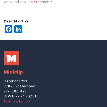
weekend kan je
hier
terecht!
Deel dit artikel
Facebook
LinkedIn
Miniclip
Buitenom 263
2711 KB Zoetermeer
KvK 08124423
BTW 8177.74.762.B.01
Bekijk ons kantoor