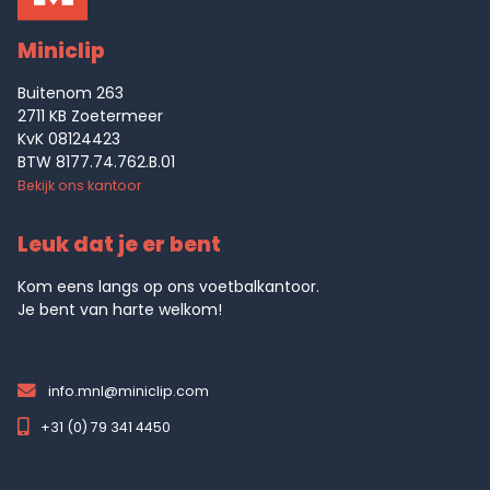
Miniclip
Buitenom 263
2711 KB Zoetermeer
KvK 08124423
BTW 8177.74.762.B.01
Bekijk ons kantoor
Leuk dat je er bent
Kom eens langs op ons voetbalkantoor.
Je bent van harte welkom!
info.mnl@miniclip.com
+31 (0) 79 341 4450