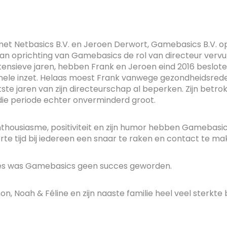
et Netbasics B.V. en Jeroen Derwort, Gamebasics B.V. o
n oprichting van Gamebasics de rol van directeur verv
ntensieve jaren, hebben Frank en Jeroen eind 2016 beslot
nele inzet. Helaas moest Frank vanwege gezondheidsreden
ste jaren van zijn directeurschap al beperken. Zijn betr
die periode echter onverminderd groot.
enthousiasme, positiviteit en zijn humor hebben Gamebas
orte tijd bij iedereen een snaar te raken en contact te ma
ges was Gamebasics geen succes geworden.
on, Noah & Féline en zijn naaste familie heel veel sterkte