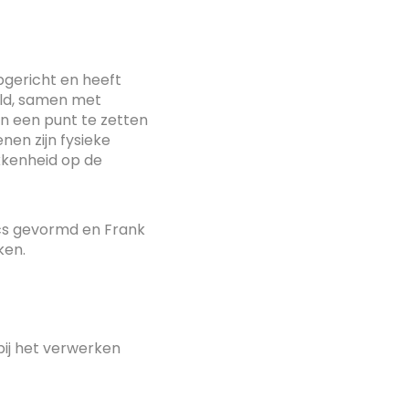
pgericht en heeft
uld, samen met
en een punt te zetten
en zijn fysieke
okkenheid op de
ics gevormd en Frank
ken.
 bij het verwerken