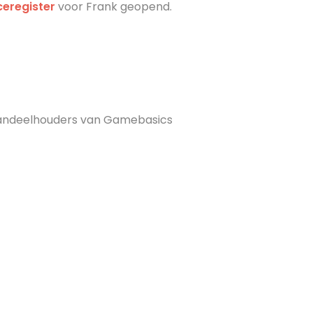
eregister
voor Frank geopend.
andeelhouders van Gamebasics
ok
dIn